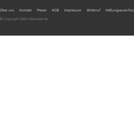
Über uns
Kontakt
Presse
AGB
Impressum
Widerruf
Haftungsausschlus
© Copyright 2026 realpower.de