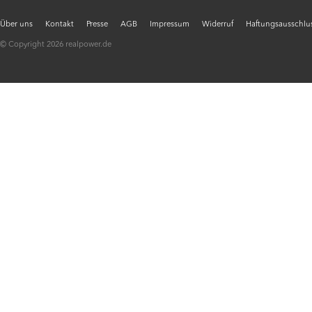
Über uns
Kontakt
Presse
AGB
Impressum
Widerruf
Haftungsausschlus
© Copyright 2026 realpower.de