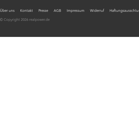
Über uns
Kontakt
Presse
AGB
Impressum
Widerruf
Haftungsausschlus
© Copyright 2026 realpower.de