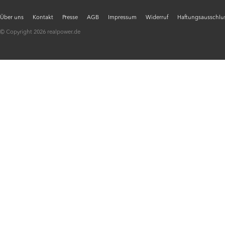
Über uns
Kontakt
Presse
AGB
Impressum
Widerruf
Haftungsausschlus
© Copyright 2026 realpower.de