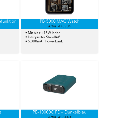
funktion
PB-5000 MAG Watch
Artnr: 478904
• Mit bis zu 15W laden
• Integrierter Standfuß
• 5.000mAh Powerbank
e
PB-10000C PD+ Dunkelblau
Artnr: 458440