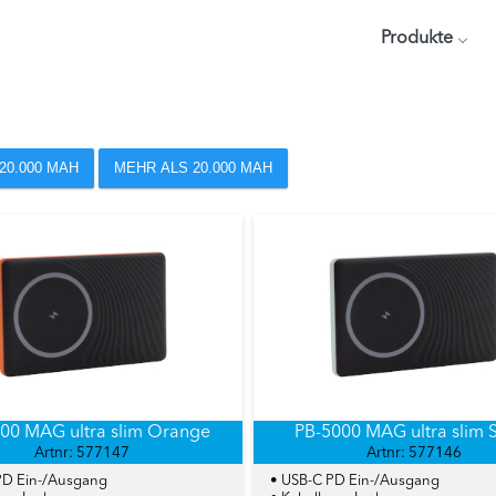
Produkte
 20.000 MAH
MEHR ALS 20.000 MAH
00 MAG ultra slim Orange
PB-5000 MAG ultra slim S
Artnr: 577147
Artnr: 577146
PD Ein-/Ausgang
• USB-C PD Ein-/Ausgang