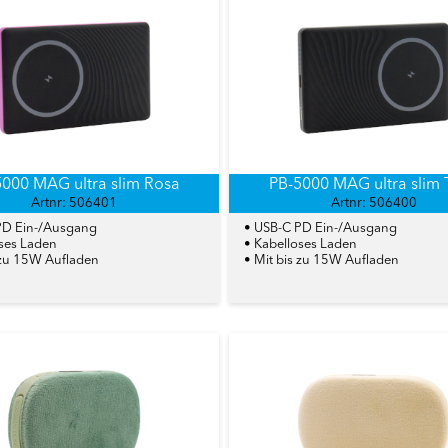
000 MAG ultra slim Rosa
PB-5000 MAG ultra slim 
Artnr: 506401
Artnr: 506400
PD Ein-/Ausgang
• USB-C PD Ein-/Ausgang
oses Laden
• Kabelloses Laden
 zu 15W Aufladen
• Mit bis zu 15W Aufladen