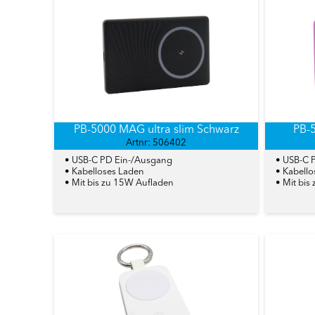
PB-5000 MAG ultra slim Schwarz
PB-5
Artnr: 506402
• USB-C PD Ein-/Ausgang
• USB-C 
• Kabelloses Laden
• Kabell
• Mit bis zu 15W Aufladen
• Mit bis