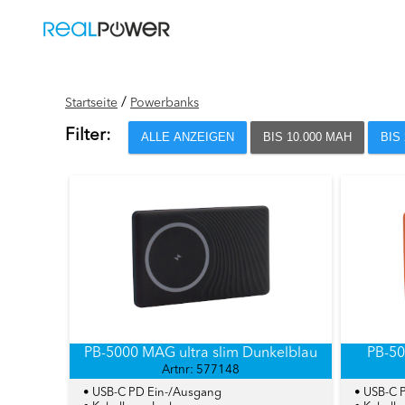
/
Startseite
Powerbanks
Filter:
ALLE ANZEIGEN
BIS 10.000 MAH
BIS
PB-5000 MAG ultra slim Dunkelblau
PB-50
Artnr: 577148
• USB-C PD Ein-/Ausgang
• USB-C 