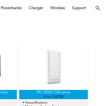
Powerbanks
Charger
Wireless
Support
ilber
PB-10000 SSB weiss
Artnr: 558788
• Feststoffbatterie