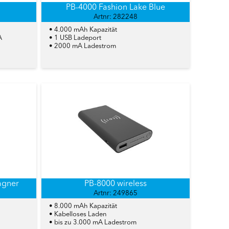
PB-4000 Fashion Lake Blue
Artnr: 282248
• 4.000 mAh Kapazität
A
• 1 USB Ladeport
• 2000 mA Ladestrom
agner
PB-8000 wireless
Artnr: 249865
• 8.000 mAh Kapazität
• Kabelloses Laden
• bis zu 3.000 mA Ladestrom