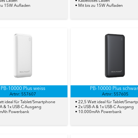
oses Laden
• Kabelloses Laden
 zu 15W Aufladen
• Mit bis zu 15W Aufladen
PB-10000 Plus weiss
PB-10000 Plus schwa
Artnr: 557607
Artnr: 557605
tt ideal für Tablet/Smartphone
• 22,5 Watt ideal für Tablet/Smar
-A & 1x USB-C Ausgang
• 2x USB-A & 1x USB-C Ausgang
0mAh Powerbank
• 10.000mAh Powerbank