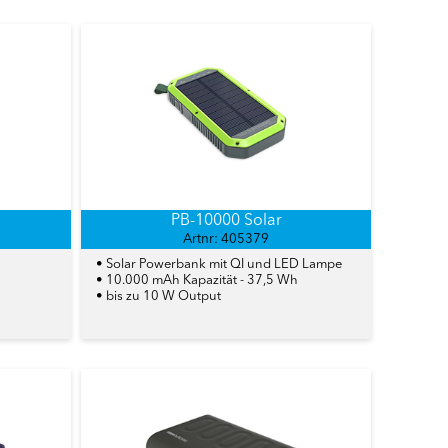
PB-10000 Solar
Artnr: 405379
• Solar Powerbank mit QI und LED Lampe
• 10.000 mAh Kapazität - 37,5 Wh
• bis zu 10 W Output