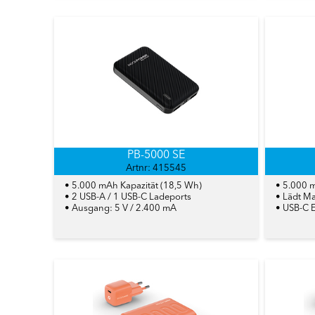
PB-5000 SE
Artnr: 415545
• 5.000 mAh Kapazität (18,5 Wh)
• 5.000 
• 2 USB-A / 1 USB-C Ladeports
• Lädt M
• Ausgang: 5 V / 2.400 mA
• USB-C 