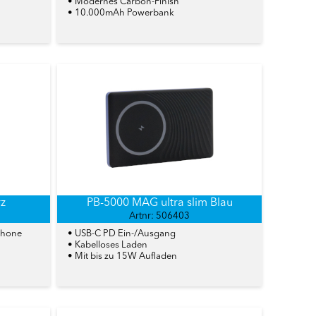
• Modernes Carbon-Finish
• 10.000mAh Powerbank
rz
PB-5000 MAG ultra slim Blau
Artnr: 506403
tphone
• USB-C PD Ein-/Ausgang
• Kabelloses Laden
• Mit bis zu 15W Aufladen