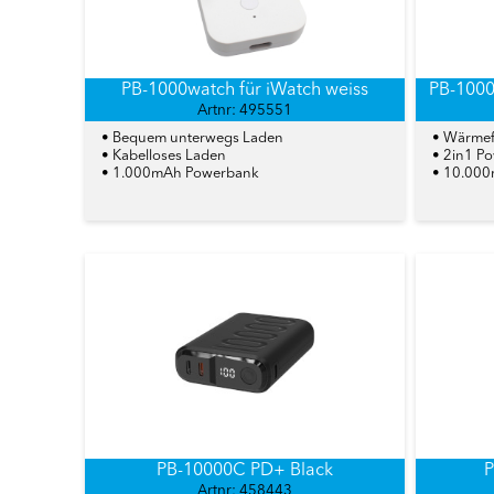
PB-1000watch für iWatch weiss
PB-1000
Artnr: 495551
• Bequem unterwegs Laden
• Wärmef
• Kabelloses Laden
• 2in1 P
• 1.000mAh Powerbank
• 10.00
PB-10000C PD+ Black
P
Artnr: 458443