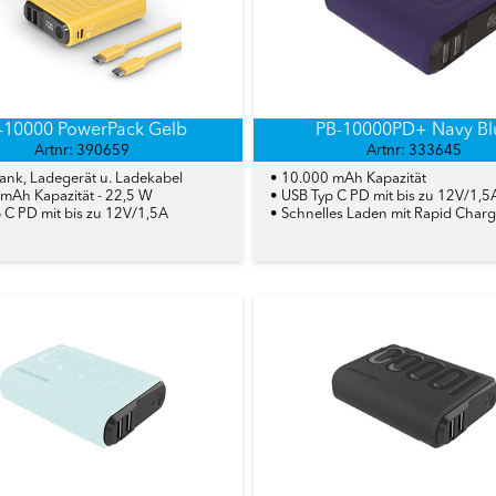
-10000 PowerPack Gelb
PB-10000PD+ Navy Bl
Artnr: 390659
Artnr: 333645
ank, Ladegerät u. Ladekabel
• 10.000 mAh Kapazität
 mAh Kapazität - 22,5 W
• USB Typ C PD mit bis zu 12V/1,5
 C PD mit bis zu 12V/1,5A
• Schnelles Laden mit Rapid Char