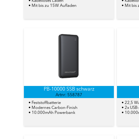
• Kabelloses Laden
• Kabell
• Mit bis zu 15W Aufladen
• Mit bis
PB-10000 SSB schwarz
Artnr: 558787
• Feststoffbatterie
• 22,5 Wa
• Modernes Carbon-Finish
• 2x USB
• 10.000mAh Powerbank
• 10.00