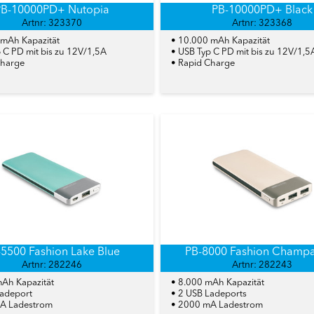
PB-10000PD+ Nutopia
PB-10000PD+ Black
Artnr: 323370
Artnr: 323368
 mAh Kapazität
• 10.000 mAh Kapazität
 C PD mit bis zu 12V/1,5A
• USB Typ C PD mit bis zu 12V/1,5
Charge
• Rapid Charge
-5500 Fashion Lake Blue
PB-8000 Fashion Champ
Artnr: 282246
Artnr: 282243
mAh Kapazität
• 8.000 mAh Kapazität
Ladeport
• 2 USB Ladeports
A Ladestrom
• 2000 mA Ladestrom