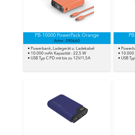
PB-10000 PowerPack Orange
PB
Artnr: 390660
• Powerbank, Ladegerät u. Ladekabel
• Powerb
• 10.000 mAh Kapazität - 22,5 W
• 10.000
• USB Typ C PD mit bis zu 12V/1,5A
• USB Typ