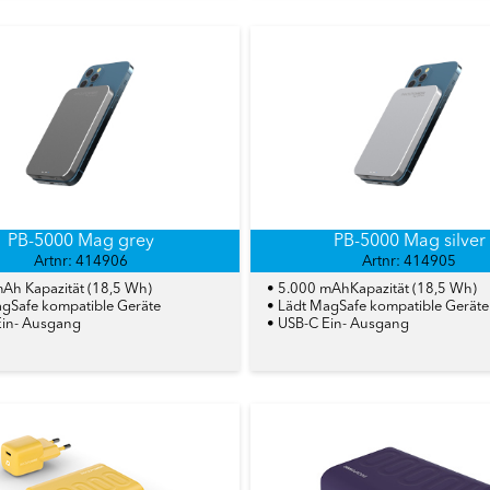
PB-5000 Mag grey
PB-5000 Mag silver
Artnr: 414906
Artnr: 414905
mAh Kapazität (18,5 Wh)
• 5.000 mAhKapazität (18,5 Wh)
agSafe kompatible Geräte
• Lädt MagSafe kompatible Geräte
Ein- Ausgang
• USB-C Ein- Ausgang