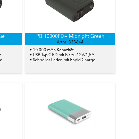
ue
PB-10000PD+ Midnight Green
Artnr: 333644
• 10.000 mAh Kapazität
A
• USB Typ C PD mit bis zu 12V/1,5A
ge
• Schnelles Laden mit Rapid Charge