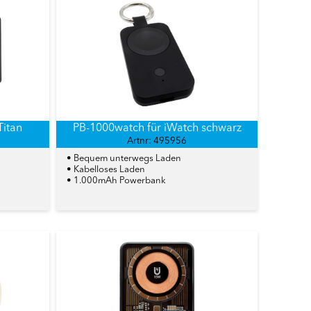
Titan
PB-1000watch für iWatch schwarz
Artnr: 495956
• Bequem unterwegs Laden
• Kabelloses Laden
• 1.000mAh Powerbank