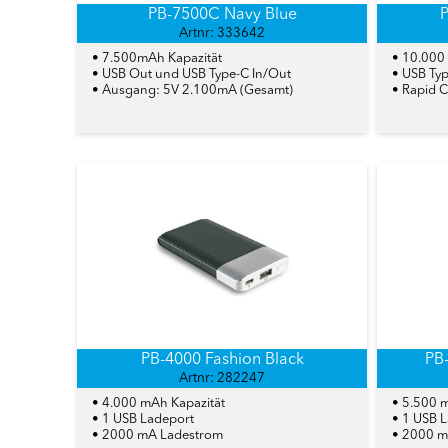
PB-7500C Navy Blue
Artnr: 333642
• 7.500mAh Kapazität
• 10.000
• USB Out und USB Type-C In/Out
• USB Typ
• Ausgang: 5V 2.100mA (Gesamt)
• Rapid 
PB-4000 Fashion Black
PB
Artnr: 282247
• 4.000 mAh Kapazität
• 5.500 
• 1 USB Ladeport
• 1 USB 
• 2000 mA Ladestrom
• 2000 m