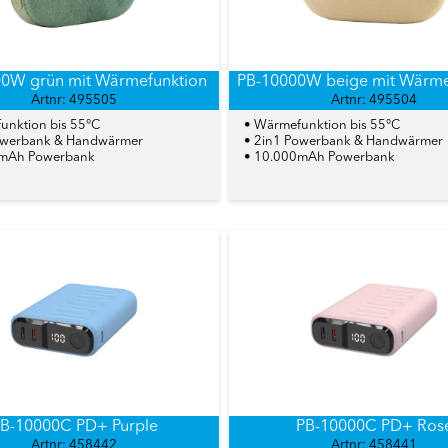
0W grün mit Wärmefunktion
PB-10000W beige mit Wärme
Artnr: 495505
Artnr: 495504
unktion bis 55°C
• Wärmefunktion bis 55°C
owerbank & Handwärmer
• 2in1 Powerbank & Handwärmer
0mAh Powerbank
• 10.000mAh Powerbank
B-10000C PD+ Purple
PB-10000C PD+ Ros
Artnr: 458442
Artnr: 458441