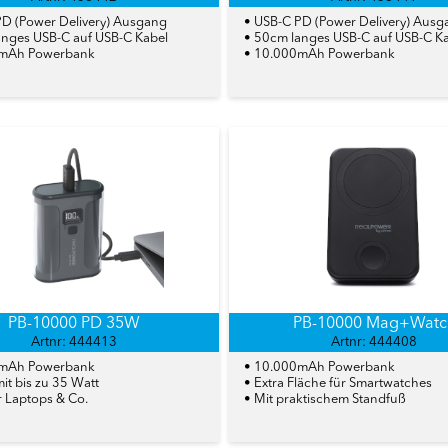
PD (Power Delivery) Ausgang
• USB-C PD (Power Delivery) Ausg
anges USB-C auf USB-C Kabel
• 50cm langes USB-C auf USB-C K
0mAh Powerbank
• 10.000mAh Powerbank
PB-10000 PD 35W
PB-10000 Mag+Watc
Artnr: 444413
Artnr: 444408
0mAh Powerbank
• 10.000mAh Powerbank
it bis zu 35 Watt
• Extra Fläche für Smartwatches
ür Laptops & Co.
• Mit praktischem Standfuß