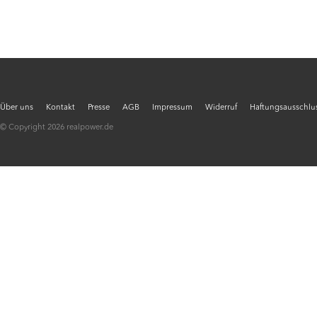
Über uns
Kontakt
Presse
AGB
Impressum
Widerruf
Haftungsausschlus
© Copyright 2026 realpower.de