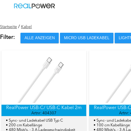
/
Startseite
Kabel
Filter:
ALLE ANZEIGEN
MICRO USB LADEKABEL
LIGHT
RealPower USB-C/ USB-C Kabel 2m
RealPower USB-C
Artnr: 404307
Artnr:
• Sync- und Ladekabel USB Typ C
• Sync- und Ladekabe
• 200 cm Kabellänge
• 100 cm Kabellänge
• 480 Mbit/s. - 3 A Ladegeschwindigkeit
• 480 Mbit/s. - 3 A L