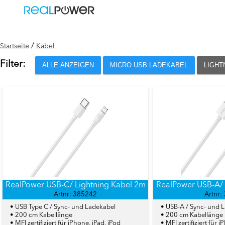
/
Startseite
Kabel
Filter:
ALLE ANZEIGEN
MICRO USB LADEKABEL
LIGHT
RealPower USB-C/ Lightning Kabel 2m
RealPower USB-A/ 
Artnr: 385242
Artnr:
• USB Type C / Sync- und Ladekabel
• USB-A / Sync- und 
• 200 cm Kabellänge
• 200 cm Kabellänge
• MFI zertifiziert für iPhone, iPad, iPod
• MFI zertifiziert für 