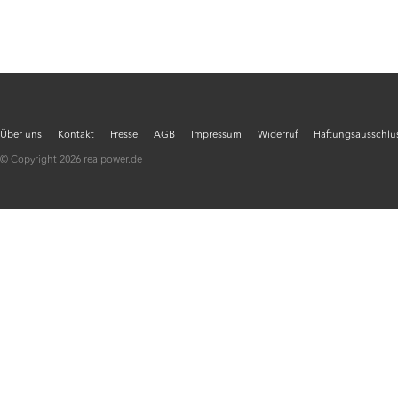
Über uns
Kontakt
Presse
AGB
Impressum
Widerruf
Haftungsausschlus
© Copyright 2026 realpower.de