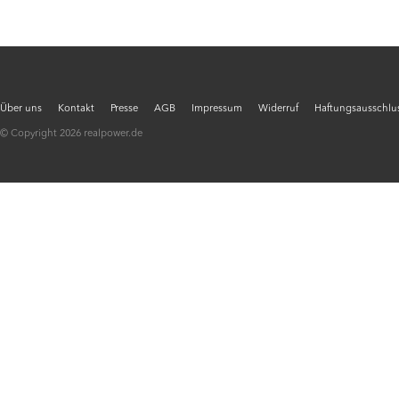
Über uns
Kontakt
Presse
AGB
Impressum
Widerruf
Haftungsausschlus
© Copyright 2026 realpower.de