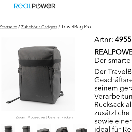
/
/ TravelBag Pro
Startseite
Zubehör / Gadgets
Artnr:
4955
REALPOWER
Der smarte 
Der TravelBa
Geschäftsre
seinem ger
Verarbeitun
Rucksack al
zusätzliche
Zoom: Mouseover | Galerie: klicken
sowie einem
ideal für R