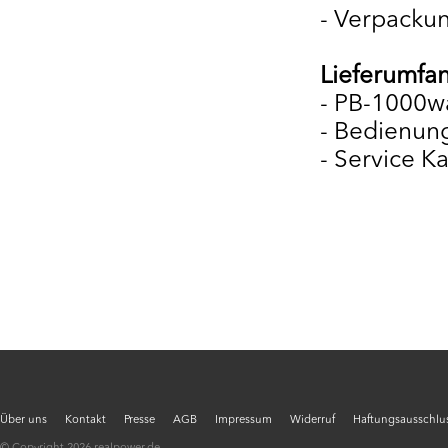
- Verpacku
Lieferumfa
- PB-1000w
- Bedienun
- Service Ka
Über uns
Kontakt
Presse
AGB
Impressum
Widerruf
Haftungsausschlus