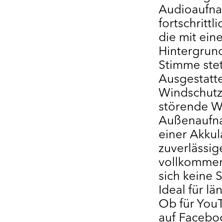
Audioaufna
fortschritt
die mit ein
Hintergrund
Stimme stet
Ausgestatt
Windschutz
störende W
Außenaufnah
einer Akkul
zuverlässig
vollkommen
sich keine
Ideal für l
Ob für You
auf Faceboo