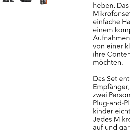
heben. Das
Mikrofonset
einfache Ha
einem komp
Aufnahmen n
von einer k
ihre Conten
möchten.
Das Set ent
Empfänger, 
zwei Perso
Plug-and-Pl
kinderleich
Jedes Mikr
auf und gar