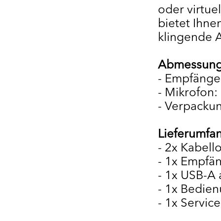
oder virtu
bietet Ihne
klingende A
Abmessung
- Empfänge
- Mikrofon:
- Verpacku
Lieferumfa
- 2x Kabell
- 1x Empfä
- 1x USB-A
- 1x Bedie
- 1x Servic