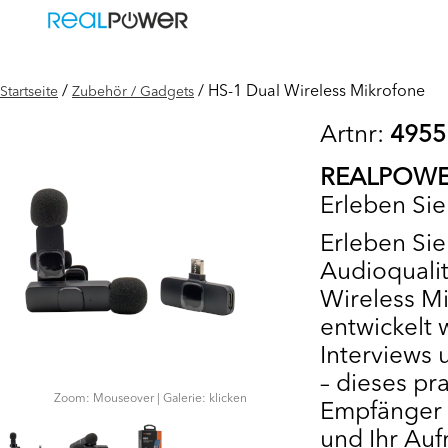
/
/ HS-1 Dual Wireless Mikrofone
Startseite
Zubehör / Gadgets
Artnr:
4955
REALPOWER 
Erleben Sie
Erleben Sie 
Audioquali
Wireless Mi
entwickelt 
Interviews
– dieses pr
Zoom: Mouseover | Galerie: klicken
Empfänger e
und Ihr Auf