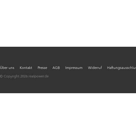
Über uns
Kontakt
Presse
AGB
Impressum
Widerruf
Haftungsausschlus
© Copyright 2026 realpower.de