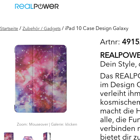
/
/ iPad 10 Case Design Galaxy
Startseite
Zubehör / Gadgets
Artnr:
4915
REALPOWER 
Dein Style,
Das REALPO
im Design G
verleiht ih
kosmischem
macht die H
alle, die F
Zoom: Mouseover | Galerie: klicken
verbinden m
bietet dir 