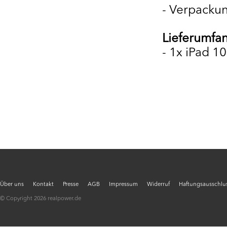
- Verpacku
Lieferumfa
- 1x iPad 1
Über uns
Kontakt
Presse
AGB
Impressum
Widerruf
Haftungsausschlus
© Copyright 2026 realpower.de