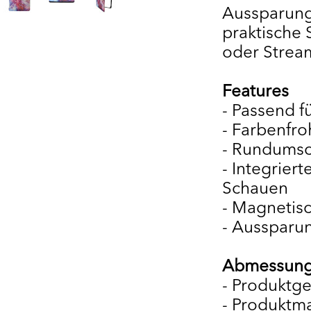
Aussparung
praktische 
oder Strea
Features
- Passend f
- Farbenfr
- Rundumsc
- Integrier
Schauen
- Magnetisc
- Aussparun
Abmessung
- Produktg
- Produktm