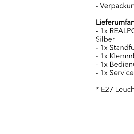
- Verpacku
Lieferumfa
- 1x REALP
Silber
- 1x Standf
- 1x Klemm
- 1x Bedie
- 1x Service
* E27 Leuch