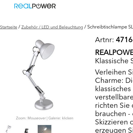
/
/ Schreibtischlampe SL
Startseite
Zubehör / LED und Beleuchtung
Artnr:
4716
REALPOWER 
Klassische 
Verleihen S
Charme: Die
klassisches 
verstellba
richten Sie
brauchen - 
Zoom: Mouseover | Galerie: klicken
Skizzieren 
erzeugen Si