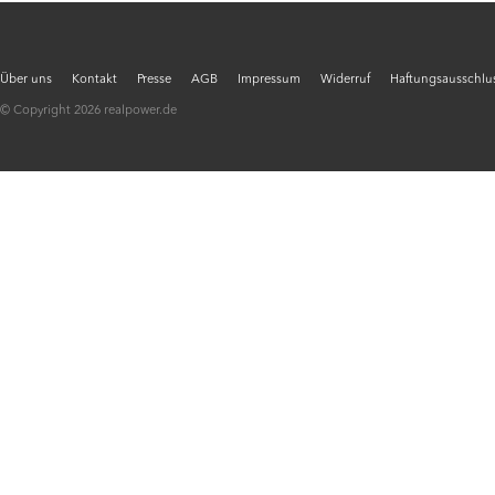
Über uns
Kontakt
Presse
AGB
Impressum
Widerruf
Haftungsausschlus
© Copyright 2026 realpower.de