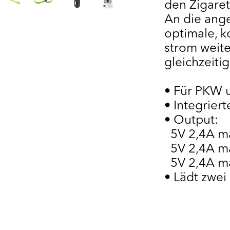
den Zigare
An die ang
optimale, k
strom weit
gleichzeiti
• Für PKW u
• Integrier
• Output:
5V 2,4A ma
5V 2,4A ma
5V 2,4A m
• Lädt zwei