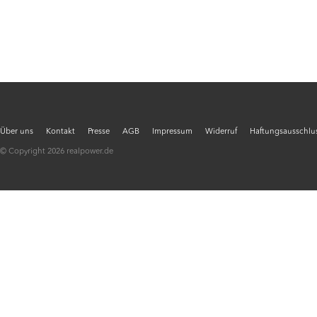
Über uns
Kontakt
Presse
AGB
Impressum
Widerruf
Haftungsausschlus
© Copyright 2026 realpower.de