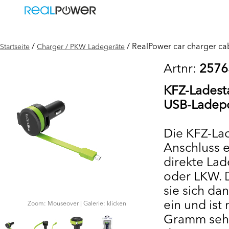
/
/ RealPower car charger ca
Startseite
Charger / PKW Ladegeräte
Artnr:
2576
KFZ-Ladest
USB-Ladep
Die KFZ-La
Anschluss 
direkte La
oder LKW. 
sie sich da
ein und ist 
Zoom: Mouseover | Galerie: klicken
Gramm sehr 